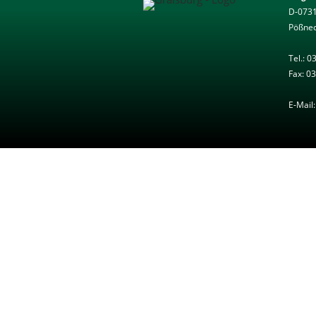
D-0731
Pößnec
Tel.: 0
Fax: 0
E-Mai