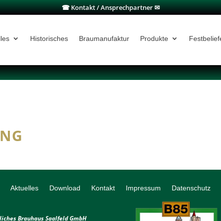
☎ Kontakt / Ansprechpartner ✉
les
Historisches
Braumanufaktur
Produkte
Festbelie
UNG
Aktuelles
Download
Kontakt
Impressum
Datenschutz
liches Brauhaus Saalfeld GmbH