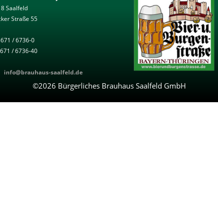
8 Saalfeld
ker Straße 55
3671 / 6736-0
3671 / 6736-40
l:
info@brauhaus-saalfeld.de
©2026 Bürgerliches Brauhaus Saalfeld GmbH