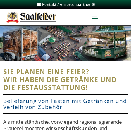
☎ Kontakt / Ansprechpartner ✉
SIE PLANEN EINE FEIER?
WIR HABEN DIE GETRÄNKE UND
DIE FESTAUSSTATTUNG!
Belieferung von Festen mit Getränken und
Verleih von Zubehör
Als mittelständische, vorwiegend regional agierende
Brauerei möchten wir
Geschäftskunden
und