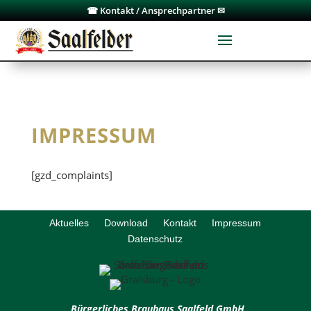
☎ Kontakt / Ansprechpartner ✉
IMPRESSUM
[gzd_complaints]
Aktuelles
Download
Kontakt
Impressum
Datenschutz
Bürgerliches Brauhaus Saalfeld GmbH